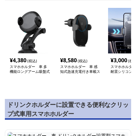
¥
4,380
¥
8,580
¥
3,000
(税込)
(税込)
(税込
スマホホルダー 車 多
スマホホルダー 車 感
スマホホルダー
機能ロングアーム吸盤式
知式急速充電付き車載ス
耐震シリコン吸
車載スマートホルダー
マートホルダー
ートフォンサポ
ドリンクホルダーに設置できる便利なクリッ
プ式車用スマホホルダー