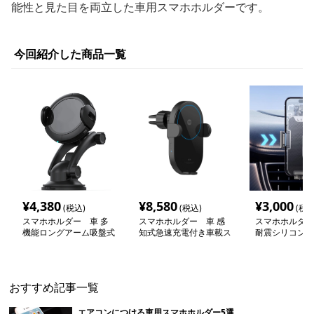
能性と見た目を両立した車用スマホホルダーです。
今回紹介した商品一覧
¥
4,380
¥
8,580
¥
3,000
(税込)
(税込)
(税込
スマホホルダー 車 多
スマホホルダー 車 感
スマホホルダー
機能ロングアーム吸盤式
知式急速充電付き車載ス
耐震シリコン吸
車載スマートホルダー
マートホルダー
ートフォンサポ
おすすめ記事一覧
エアコンにつける車用スマホホルダー5選