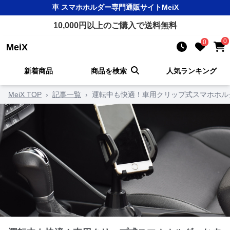
車 スマホホルダー
専門通販サイト
MeiX
10,000
円以上のご購入で送料無料
0
0
MeiX
新着商品
商品を検索
人気ランキング
MeiX TOP
›
記事一覧
›
運転中も快適！車用クリップ式スマホホル