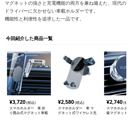
マグネットの強さと充電機能の両方を兼ね備えた、現代の
ドライバーに欠かせない車載ホルダーです。
機能性と利便性を追求した一品です。
今回紹介した商品一覧
¥
3,720
¥
2,580
¥
2,740
(税込)
(税込)
(税込
スマホホルダー 車 折
スマホホルダー 車 マ
スマホホルダー
り畳み式マグネット車載
グネット式ワイヤレス充
級マグネット式
ホルダー
電車載ホルダー
フォンスタンド