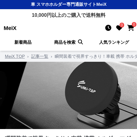
車 スマホホルダー
専門通販サイト
MeiX
10,000
円以上のご購入で送料無料
0
0
MeiX
新着商品
商品を検索
人気ランキング
MeiX TOP
›
記事一覧
›
瞬間装着で視界すっきり！車載 携帯 ホルダ