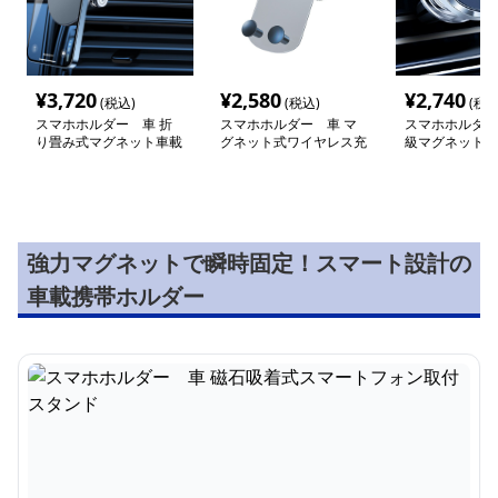
¥
3,720
¥
2,580
¥
2,740
(税込)
(税込)
(税込
スマホホルダー 車 折
スマホホルダー 車 マ
スマホホルダー
り畳み式マグネット車載
グネット式ワイヤレス充
級マグネット式
ホルダー
電車載ホルダー
フォンスタンド
強力マグネットで瞬時固定！スマート設計の
車載携帯ホルダー