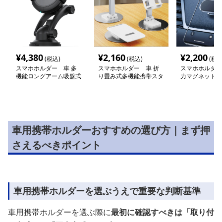
¥
4,380
¥
2,160
¥
2,200
(税込)
(税込)
(税込
スマホホルダー 車 多
スマホホルダー 車 折
スマホホルダー
機能ロングアーム吸盤式
り畳み式多機能携帯スタ
力マグネット式
車載スマートホルダー
ンド
ボード取付携帯
車用携帯ホルダーおすすめの選び方｜まず押
さえるべきポイント
車用携帯ホルダーを選ぶうえで重要な判断基準
車用携帯ホルダーを選ぶ際に
最初に確認すべきは「取り付