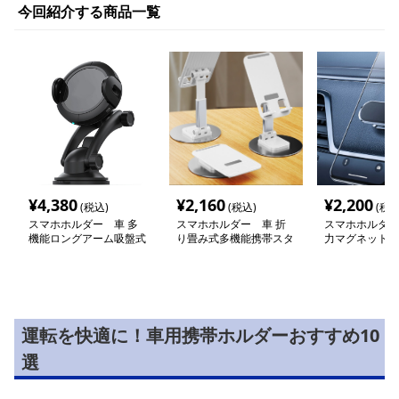
今回紹介する商品一覧
¥
4,380
¥
2,160
¥
2,200
(税込)
(税込)
(税込
スマホホルダー 車 多
スマホホルダー 車 折
スマホホルダー
機能ロングアーム吸盤式
り畳み式多機能携帯スタ
力マグネット式
車載スマートホルダー
ンド
ボード取付携帯
運転を快適に！車用携帯ホルダーおすすめ10
選