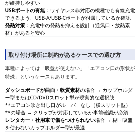
が維持しやすい
USBポートの有無
：ワイヤレス非対応の機種でも有線充電
できるよう、USB-A/USB-Cポートが付属しているか確認
発熱対策
：充電中の発熱を抑える設計（通気口・放熱素
材）があると安心
取り付け場所に制約があるケースでの選び方
車種によっては「吸盤が使えない」「エアコン口の形状が
特殊」というケースもあります。
ダッシュボードが曲面・軟質素材
の場合 → カップホルダ
ー型またはCD/DVDスロット型が現実的な選択肢
**エアコン吹き出し口がルーバーなし（横スリット型）
**の場合 → クリップが対応しているか事前確認が必須
レンタカー・社用車で傷をつけられない
場合 → 糊・吸盤
を使わないカップホルダー型が最適