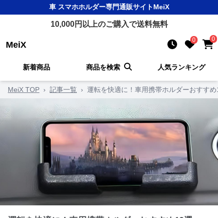
車 スマホホルダー
専門通販サイト
MeiX
10,000
円以上のご購入で送料無料
0
0
MeiX
新着商品
商品を検索
人気ランキング
MeiX TOP
›
記事一覧
›
運転を快適に！車用携帯ホルダーおすすめ