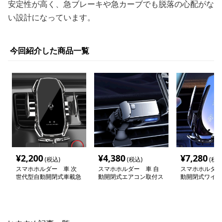
安定性が高く、急ブレーキや急カーブでも脱落の心配がな
い設計になっています。
今回紹介した商品一覧
¥
2,200
¥
4,380
¥
7,280
(税込)
(税込)
(税込
スマホホルダー 車 次
スマホホルダー 車 自
スマホホルダー
世代型自動開閉式車載急
動開閉式エアコン取付ス
動開閉式ワイヤ
速充電ホルダー
マホホルダー
スマートホルダ