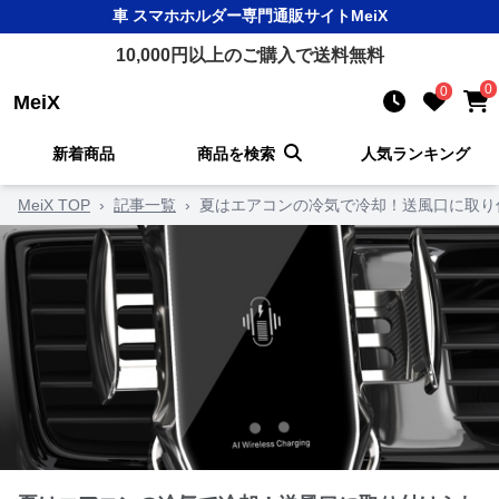
車 スマホホルダー
専門通販サイト
MeiX
10,000
円以上のご購入で送料無料
0
0
MeiX
新着商品
商品を検索
人気ランキング
MeiX TOP
›
記事一覧
›
夏はエアコンの冷気で冷却！送風口に取り