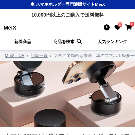
車 スマホホルダー
専門通販サイト
MeiX
10,000
円以上のご購入で送料無料
0
0
MeiX
新着商品
商品を検索
人気ランキング
MeiX TOP
›
記事一覧
›
大画面で動画も快適！車のスマホホルダー