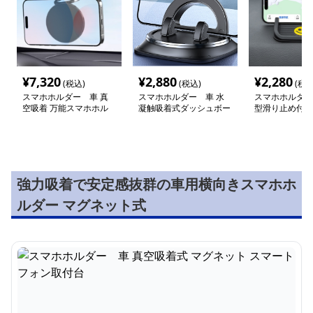
¥
7,320
¥
2,880
¥
2,280
(税込)
(税込)
(税込
スマホホルダー 車 真
スマホホルダー 車 水
スマホホルダー
空吸着 万能スマホホル
凝触吸着式ダッシュボー
型滑り止め付き
ダー
ドホルダー
ンド
強力吸着で安定感抜群の車用横向きスマホホ
ルダー マグネット式