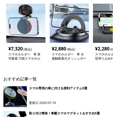
¥
7,320
¥
2,880
¥
2,280
(税込)
(税込)
(税込
スマホホルダー 車 真
スマホホルダー 車 水
スマホホルダー
空吸着 万能スマホホル
凝触吸着式ダッシュボー
型滑り止め付き
ダー
ドホルダー
ンド
おすすめ記事一覧
スマホ専用の車に付ける便利アイテム5選
更新日
2026-07-10
取り付け簡単！車載スマホマグネットおすすめ5選