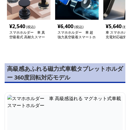
¥
2,540
¥
6,400
¥
5,640
(税込)
(税込)
(税込
スマホホルダー 車 真
スマホホルダー 車 超
車 スマホホルダ
空吸着式 高耐久スマー
強力真空吸着スマートホ
充電対応磁気式
トフォン取付スタンド
ルダー
ンド
高級感あふれる磁力式車載タブレットホルダ
ー 360度回転対応モデル