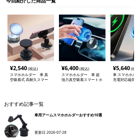
今回紹介した商品一覧
¥
2,540
¥
6,400
¥
5,640
(税込)
(税込)
(税込
スマホホルダー 車 真
スマホホルダー 車 超
車 スマホホルダ
空吸着式 高耐久スマー
強力真空吸着スマートホ
充電対応磁気式
トフォン取付スタンド
ルダー
ンド
おすすめ記事一覧
車用アームスマホホルダーおすすめ10選
更新日
2026-07-28