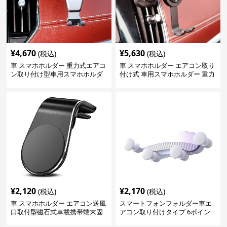
¥
4,670
¥
5,630
(税込)
(税込)
車 スマホホルダー 重力式エアコ
車 スマホホルダー エアコン取り
ン取り付け型車用スマホホルダ
付け式 車用スマホホルダー 重力
ー
固定型
¥
2,120
¥
2,170
(税込)
(税込)
車 スマホホルダー エアコン送風
スマートフォンフォルダー車エ
口取付型磁石式車載携帯端末固
アコン取り付けタイプ 6ポイン
定具
トのサポート伸縮アーム吹き出