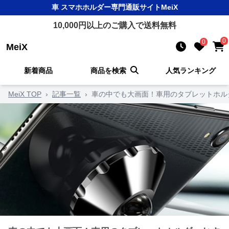
車 スマホホルダー
専門通販サイト
MeiX
10,000
円以上のご購入で送料無料
0
0
MeiX
新着商品
商品を検索
人気ランキング
MeiX TOP
›
記事一覧
›
車の中でも大画面！車用のタブレットホル