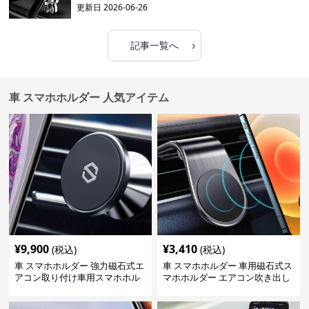
更新日
2026-06-26
›
記事一覧へ
車 スマホホルダー 人気アイテム
¥
9,900
¥
3,410
(税込)
(税込)
車 スマホホルダー 強力磁石式エ
車 スマホホルダー 車用磁石式ス
アコン取り付け車用スマホホル
マホホルダー エアコン吹き出し
ダー
口取付型