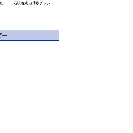
充
石吸着式 超薄型ダッシ
ー
ュボードホルダー
ダー