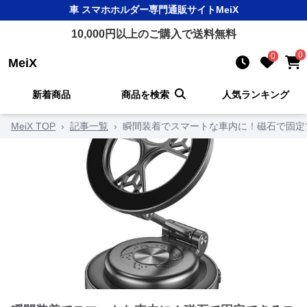
車 スマホホルダー
専門通販サイト
MeiX
10,000
円以上のご購入で送料無料
0
0
MeiX
新着商品
商品を検索
人気ランキング
MeiX TOP
›
記事一覧
›
瞬間装着でスマートな車内に！磁石で固定