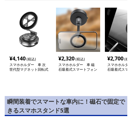
¥
4,140
¥
2,320
¥
2,700
(税込)
(税込)
(税込
スマホホルダー 車 次
スマホホルダー 車 磁
スマホホルダー
世代型マグネット回転式
石吸着式スマートフォン
石吸着式スマー
車載スタンド
車載スタンド
取付スタンド
瞬間装着でスマートな車内に！磁石で固定で
きるスマホスタンド5選