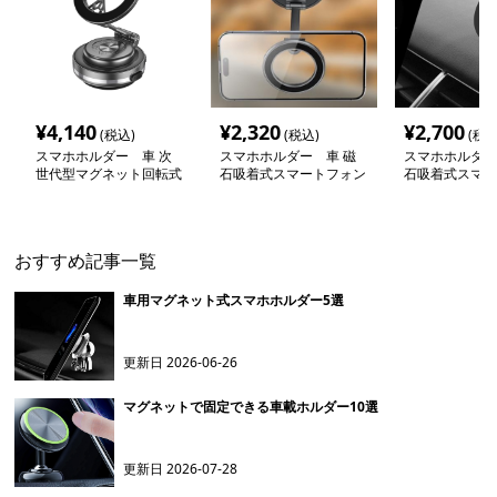
¥
4,140
¥
2,320
¥
2,700
(税込)
(税込)
(税込
スマホホルダー 車 次
スマホホルダー 車 磁
スマホホルダー
世代型マグネット回転式
石吸着式スマートフォン
石吸着式スマー
車載スタンド
車載スタンド
取付スタンド
おすすめ記事一覧
車用マグネット式スマホホルダー5選
更新日
2026-06-26
マグネットで固定できる車載ホルダー10選
更新日
2026-07-28