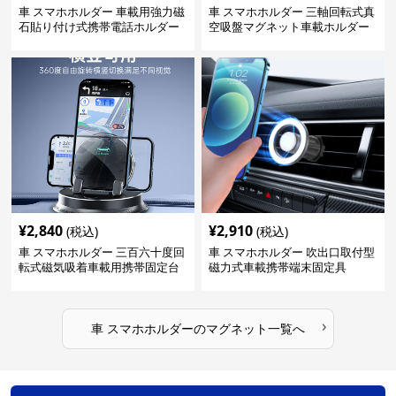
車 スマホホルダー 車載用強力磁
車 スマホホルダー 三軸回転式真
石貼り付け式携帯電話ホルダー
空吸盤マグネット車載ホルダー
¥
2,840
¥
2,910
(税込)
(税込)
車 スマホホルダー 三百六十度回
車 スマホホルダー 吹出口取付型
転式磁気吸着車載用携帯固定台
磁力式車載携帯端末固定具
›
車 スマホホルダー
の
マグネット
一覧へ