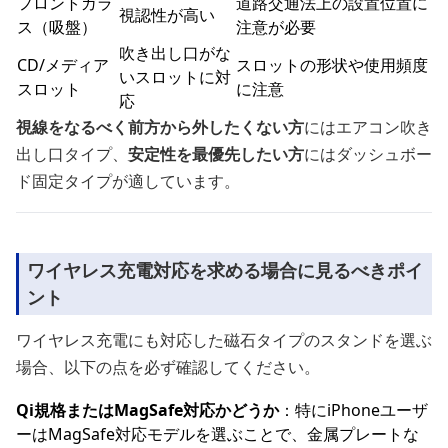
フロントガラ
道路交通法上の設置位置に
視認性が高い
ス（吸盤）
注意が必要
吹き出し口がな
CD/メディア
スロットの形状や使用頻度
いスロットに対
スロット
に注意
応
視線をなるべく前方から外したくない方
にはエアコン吹き
出し口タイプ、
安定性を最優先したい方
にはダッシュボー
ド固定タイプが適しています。
ワイヤレス充電対応を求める場合に見るべきポイ
ント
ワイヤレス充電にも対応した磁石タイプのスタンドを選ぶ
場合、以下の点を必ず確認してください。
Qi規格またはMagSafe対応かどうか
：特にiPhoneユーザ
ーはMagSafe対応モデルを選ぶことで、金属プレートな