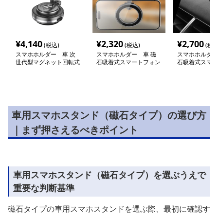
¥
4,140
¥
2,320
¥
2,700
(税込)
(税込)
(税込
スマホホルダー 車 次
スマホホルダー 車 磁
スマホホルダー
世代型マグネット回転式
石吸着式スマートフォン
石吸着式スマー
車載スタンド
車載スタンド
取付スタンド
車用スマホスタンド（磁石タイプ）の選び方
｜まず押さえるべきポイント
車用スマホスタンド（磁石タイプ）を選ぶうえで
重要な判断基準
磁石タイプの車用スマホスタンドを選ぶ際、最初に確認す