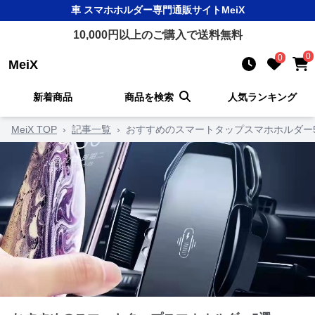
車 スマホホルダー
専門通販サイト
MeiX
10,000
円以上のご購入で送料無料
0
0
MeiX
新着商品
商品を検索
人気ランキング
MeiX TOP
›
記事一覧
›
おすすめのスマートタップスマホホルダー