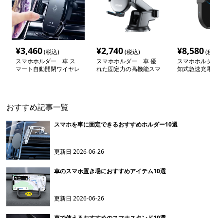
¥
3,460
¥
2,740
¥
8,580
(税込)
(税込)
(税込
スマホホルダー 車 ス
スマホホルダー 車 優
スマホホルダー
マート自動開閉ワイヤレ
れた固定力の高機能スマ
知式急速充電付
ス充電ホルダー
ートホルダー
マートホルダー
おすすめ記事一覧
スマホを車に固定できるおすすめホルダー10選
更新日
2026-06-26
車のスマホ置き場におすすめアイテム10選
更新日
2026-06-26
車で使えるおすすめのスマホスタンド10選