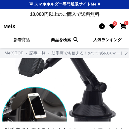
車 スマホホルダー
専門通販サイト
MeiX
10,000
円以上のご購入で送料無料
0
0
MeiX
新着商品
商品を検索
人気ランキング
MeiX TOP
›
記事一覧
›
助手席でも使える！おすすめのスマートフ