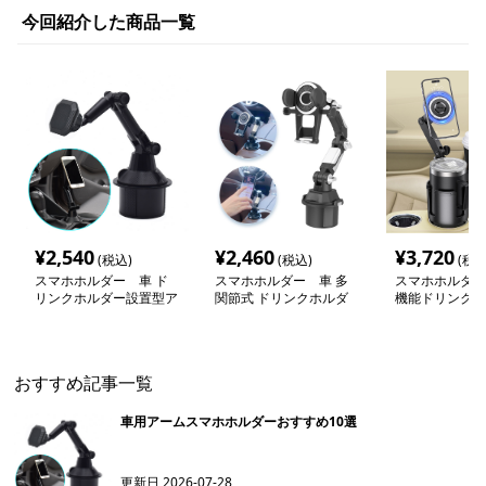
今回紹介した商品一覧
¥
2,540
¥
2,460
¥
3,720
(税込)
(税込)
(税込
スマホホルダー 車 ド
スマホホルダー 車 多
スマホホルダー
リンクホルダー設置型ア
関節式 ドリンクホルダ
機能ドリンクス
ームスタンド
ー固定スマホスタンド
ン
おすすめ記事一覧
車用アームスマホホルダーおすすめ10選
更新日
2026-07-28