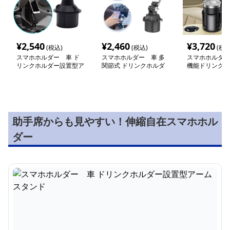
¥
2,540
¥
2,460
¥
3,720
(税込)
(税込)
(税込
スマホホルダー 車 ド
スマホホルダー 車 多
スマホホルダー
リンクホルダー設置型ア
関節式 ドリンクホルダ
機能ドリンクス
ームスタンド
ー固定スマホスタンド
ン
助手席からも見やすい！伸縮自在スマホホル
ダー