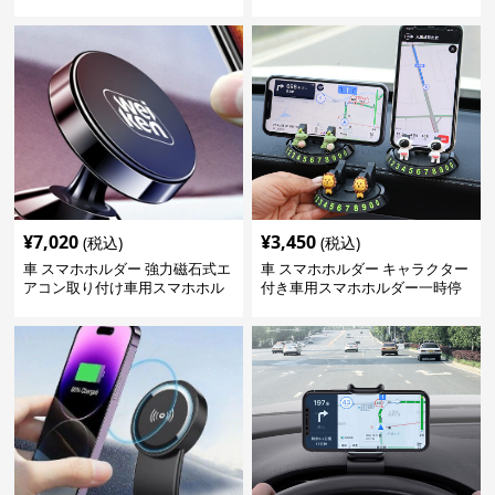
ダー
口取付型
¥
7,020
¥
3,450
(税込)
(税込)
車 スマホホルダー 強力磁石式エ
車 スマホホルダー キャラクター
アコン取り付け車用スマホホル
付き車用スマホホルダー一時停
ダー
車番号表示