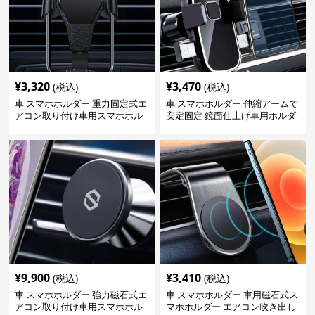
¥
3,320
¥
3,470
(税込)
(税込)
車 スマホホルダー 重力固定式エ
車 スマホホルダー 伸縮アームで
アコン取り付け車用スマホホル
安定固定 鏡面仕上げ車用ホルダ
ダー
ー
¥
9,900
¥
3,410
(税込)
(税込)
車 スマホホルダー 強力磁石式エ
車 スマホホルダー 車用磁石式ス
アコン取り付け車用スマホホル
マホホルダー エアコン吹き出し