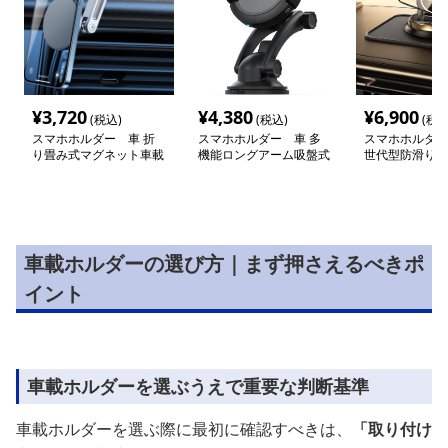
¥
3,720
¥
4,380
¥
6,900
(税込)
(税込)
(税込
スマホホルダー 車 折
スマホホルダー 車 多
スマホホルダー
り畳み式マグネット車載
機能ロングアーム吸盤式
世代型防滑り機
ホルダー
車載スマートホルダー
マートフォン車
ー
車載ホルダーの選び方｜まず押さえるべきポ
イント
車載ホルダーを選ぶうえで重要な判断基準
車載ホルダーを選ぶ際に最初に確認すべきは、
「取り付け