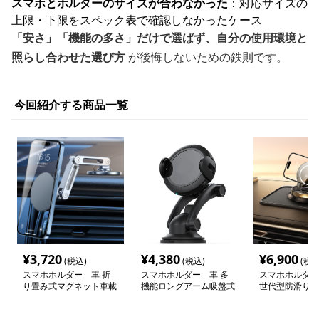
スマホとホルダーのサイズが合わなかった
：対応サイズの
上限・下限をスペック表で確認しなかったケース
「安さ」「機能の多さ」だけで選ばず、自分の使用環境と
照らし合わせた選び方
が後悔しないための鉄則です。
今回紹介する商品一覧
¥
3,720
¥
4,380
¥
6,900
(税込)
(税込)
(税込
スマホホルダー 車 折
スマホホルダー 車 多
スマホホルダー
り畳み式マグネット車載
機能ロングアーム吸盤式
世代型防滑り機
ホルダー
車載スマートホルダー
マートフォン車
ー