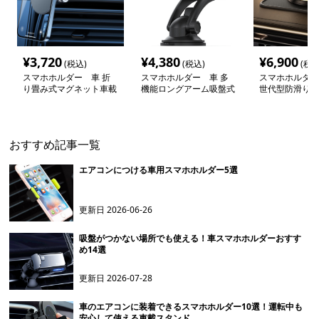
¥
3,720
¥
4,380
¥
6,900
(税込)
(税込)
(税込
スマホホルダー 車 折
スマホホルダー 車 多
スマホホルダー
り畳み式マグネット車載
機能ロングアーム吸盤式
世代型防滑り機
ホルダー
車載スマートホルダー
マートフォン車
ー
おすすめ記事一覧
エアコンにつける車用スマホホルダー5選
更新日
2026-06-26
吸盤がつかない場所でも使える！車スマホホルダーおすす
め14選
更新日
2026-07-28
車のエアコンに装着できるスマホホルダー10選！運転中も
安心して使える車載スタンド