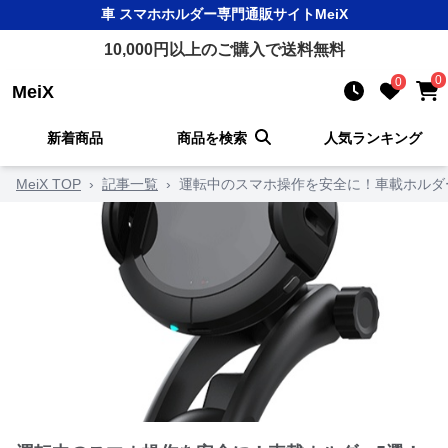
車 スマホホルダー
専門通販サイト
MeiX
10,000
円以上のご購入で送料無料
0
0
MeiX
新着商品
商品を検索
人気ランキング
MeiX TOP
›
記事一覧
›
運転中のスマホ操作を安全に！車載ホルダ