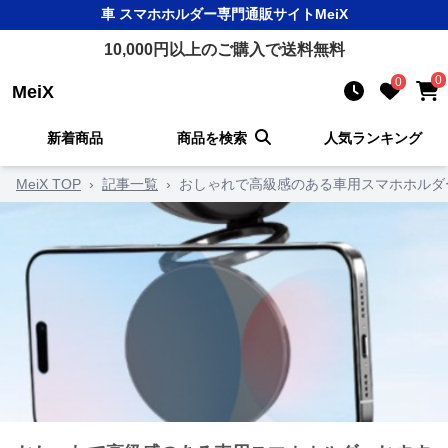
車 スマホホルダー
専門通販サイト
MeiX
10,000
円以上のご購入で送料無料
0
0
MeiX
新着商品
商品を検索
人気ランキング
MeiX TOP
›
記事一覧
›
おしゃれで高級感のある車用スマホホルダ