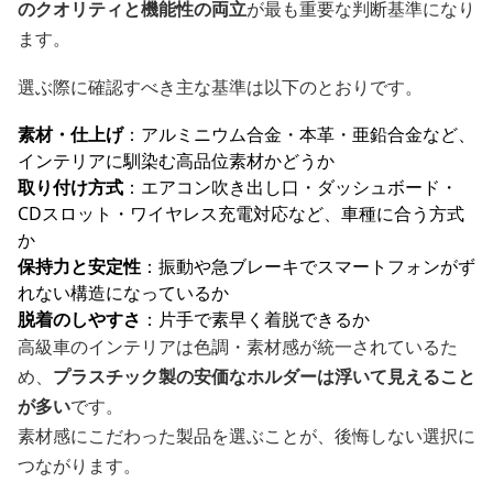
のクオリティと機能性の両立
が最も重要な判断基準になり
ます。
選ぶ際に確認すべき主な基準は以下のとおりです。
素材・仕上げ
：アルミニウム合金・本革・亜鉛合金など、
インテリアに馴染む高品位素材かどうか
取り付け方式
：エアコン吹き出し口・ダッシュボード・
CDスロット・ワイヤレス充電対応など、車種に合う方式
か
保持力と安定性
：振動や急ブレーキでスマートフォンがず
れない構造になっているか
脱着のしやすさ
：片手で素早く着脱できるか
高級車のインテリアは色調・素材感が統一されているた
め、
プラスチック製の安価なホルダーは浮いて見えること
が多い
です。
素材感にこだわった製品を選ぶことが、後悔しない選択に
つながります。