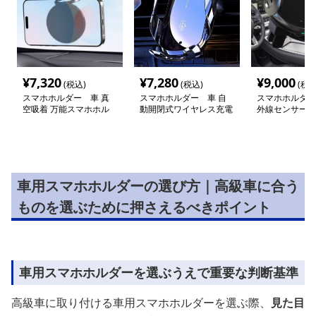
¥
7,320
¥
7,280
¥
9,000
(税込)
(税込)
(税込
スマホホルダー 車 真
スマホホルダー 車 自
スマホホルダー
空吸着 万能スマホホル
動開閉式ワイヤレス充電
外線センサー搭
ダー
スマートホルダー
能車載ホルダー
車用スマホホルダーの選び方｜高級車に合う
ものを選ぶために押さえるべきポイント
車用スマホホルダーを選ぶうえで重要な判断基準
高級車に取り付ける車用スマホホルダーを選ぶ際、
見た目