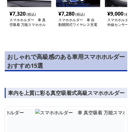
¥
7,320
¥
7,280
¥
9,000
(税込)
(税込)
(税込
スマホホルダー 車 真
スマホホルダー 車 自
スマホホルダー
空吸着 万能スマホホル
動開閉式ワイヤレス充電
外線センサー搭
ダー
スマートホルダー
能車載ホルダー
おしゃれで高級感のある車用スマホホルダー
おすすめ15選
車内を上質に彩る真空吸着式高級スマホホルダー