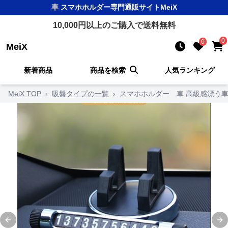
車 スマホホルダー
専門通販サイト
MeiX
10,000
円以上のご購入で送料無料
0
0
MeiX
新着商品
商品を検索
人気ランキング
MeiX TOP
›
吸盤タイプの一覧
›
スマホホルダー 車 高級感漂う
Previous slide
Ne