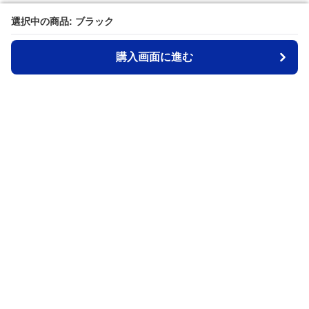
選択中の商品: ブラック
選択中の商品: ブラック
購入画面に進む
購入画面に進む
MeiX
について
会社概要
利用規約