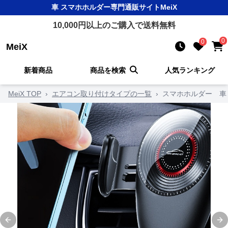
車 スマホホルダー
専門通販サイト
MeiX
10,000
円以上のご購入で送料無料
0
0
MeiX
新着商品
商品を検索
人気ランキング
MeiX TOP
›
エアコン取り付けタイプの一覧
›
スマホホルダー 車
Previous slide
Ne