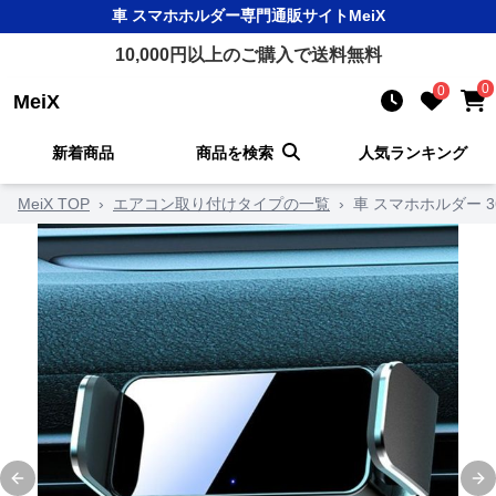
車 スマホホルダー
専門通販サイト
MeiX
10,000
円以上のご購入で送料無料
0
0
MeiX
新着商品
商品を検索
人気ランキング
MeiX TOP
›
エアコン取り付けタイプの一覧
›
車 スマホホルダー 
Previous slide
Ne