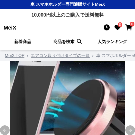
車 スマホホルダー
専門通販サイト
MeiX
10,000
円以上のご購入で送料無料
0
0
MeiX
新着商品
商品を検索
人気ランキング
MeiX TOP
›
エアコン取り付けタイプの一覧
›
車 スマホホルダー
Previous slide
Ne