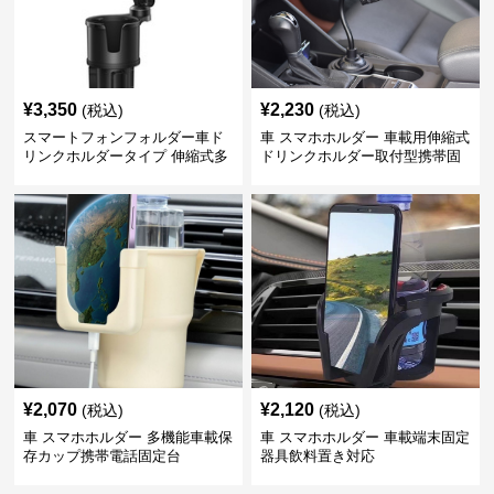
¥
3,350
¥
2,230
(税込)
(税込)
スマートフォンフォルダー車ド
車 スマホホルダー 車載用伸縮式
リンクホルダータイプ 伸縮式多
ドリンクホルダー取付型携帯固
機能車載用携帯固定具
定具
¥
2,070
¥
2,120
(税込)
(税込)
車 スマホホルダー 多機能車載保
車 スマホホルダー 車載端末固定
存カップ携帯電話固定台
器具飲料置き対応