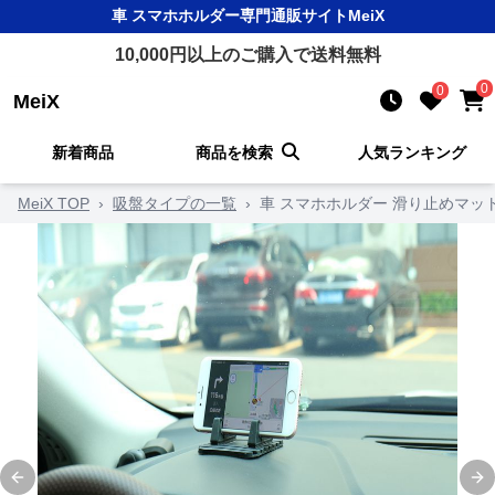
車 スマホホルダー
専門通販サイト
MeiX
10,000
円以上のご購入で送料無料
0
0
MeiX
新着商品
商品を検索
人気ランキング
MeiX TOP
›
吸盤タイプの一覧
›
車 スマホホルダー 滑り止めマッ
Previous slide
Ne