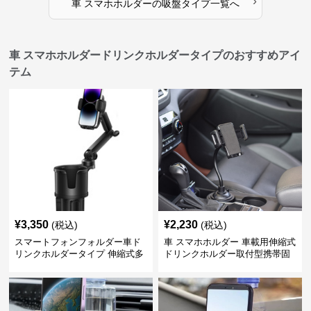
›
車 スマホホルダー
の
吸盤タイプ
一覧へ
車 スマホホルダードリンクホルダータイプのおすすめアイ
テム
¥
3,350
¥
2,230
(税込)
(税込)
スマートフォンフォルダー車ド
車 スマホホルダー 車載用伸縮式
リンクホルダータイプ 伸縮式多
ドリンクホルダー取付型携帯固
機能車載用携帯固定具
定具