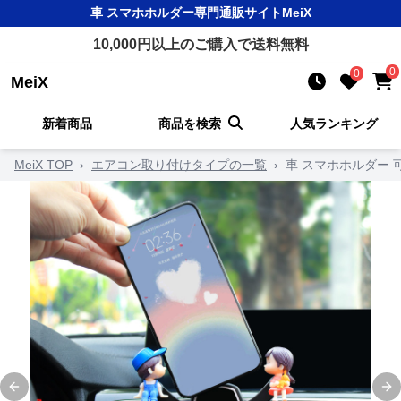
車 スマホホルダー
専門通販サイト
MeiX
10,000
円以上のご購入で送料無料
0
0
MeiX
新着商品
商品を検索
人気ランキング
MeiX TOP
›
エアコン取り付けタイプの一覧
›
車 スマホホルダー
Previous slide
Ne