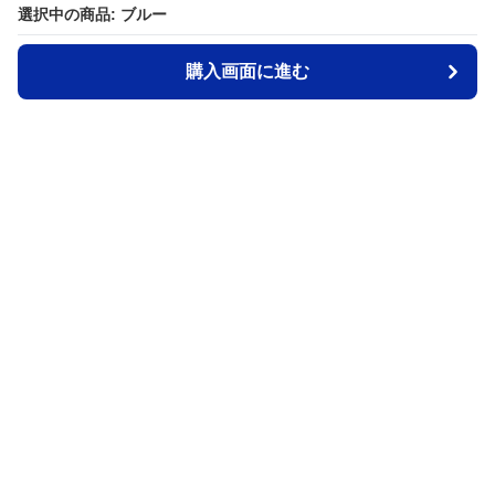
選択中の商品: ブルー
選択中の商品: ブルー
購入画面に進む
購入画面に進む
MeiX
について
会社概要
利用規約