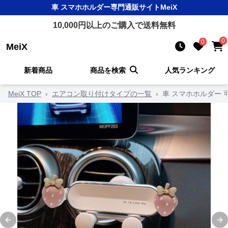
車 スマホホルダー
専門通販サイト
MeiX
10,000
円以上のご購入で送料無料
0
0
MeiX
新着商品
商品を検索
人気ランキング
MeiX TOP
›
エアコン取り付けタイプの一覧
›
車 スマホホルダー
Previous slide
Ne