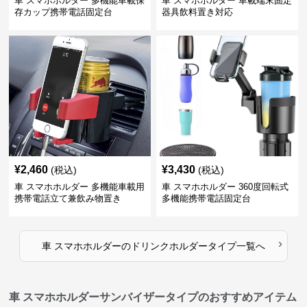
車 スマホホルダー 多機能車載保
車 スマホホルダー 車載端末固定
存カップ携帯電話固定台
器具飲料置き対応
¥
2,460
¥
3,430
(税込)
(税込)
車 スマホホルダー 多機能車載用
車 スマホホルダー 360度回転式
携帯電話立て兼飲み物置き
多機能携帯電話固定台
›
車 スマホホルダー
の
ドリンクホルダータイプ
一覧へ
車 スマホホルダーサンバイザータイプのおすすめアイテム