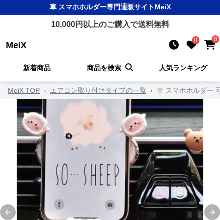
車 スマホホルダー
専門通販サイト
MeiX
10,000
円以上のご購入で送料無料
0
0
MeiX
新着商品
商品を検索
人気ランキング
MeiX TOP
›
エアコン取り付けタイプの一覧
›
車 スマホホルダー
Previous slide
Ne