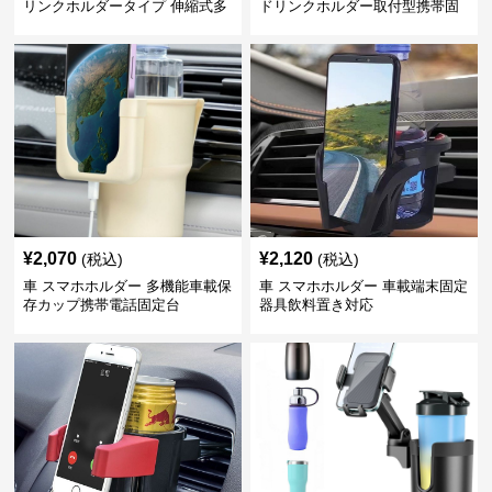
リンクホルダータイプ 伸縮式多
ドリンクホルダー取付型携帯固
機能車載用携帯固定具
定具
¥
2,070
¥
2,120
(税込)
(税込)
車 スマホホルダー 多機能車載保
車 スマホホルダー 車載端末固定
存カップ携帯電話固定台
器具飲料置き対応