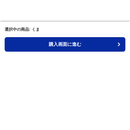
選択中の商品: くま
選択中の商品: くま
購入画面に進む
購入画面に進む
MeiX
について