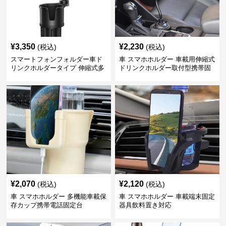
¥
3,350
¥
2,230
(税込)
(税込)
スマートフォンフォルダー車ド
車 スマホホルダー 車載用伸縮式
リンクホルダータイプ 伸縮式多
ドリンクホルダー取付型携帯固
機能車載用携帯固定具
定具
¥
2,070
¥
2,120
(税込)
(税込)
車 スマホホルダー 多機能車載保
車 スマホホルダー 車載端末固定
存カップ携帯電話固定台
器具飲料置き対応