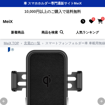
車 スマホホルダー
専門通販サイト
MeiX
10,000
円以上のご購入で送料無料
0
0
MeiX
新着商品
商品を検索
人気ランキング
MeiX TOP
›
充電の一覧
›
スマートフォンフォルダー車 車載用無
Previous slide
Ne