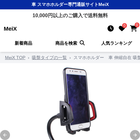
車 スマホホルダー
専門通販サイト
MeiX
10,000
円以上のご購入で送料無料
0
0
MeiX
新着商品
商品を検索
人気ランキング
MeiX TOP
›
吸盤タイプの一覧
›
スマホホルダー 車 伸縮自在 
Previous slide
Ne