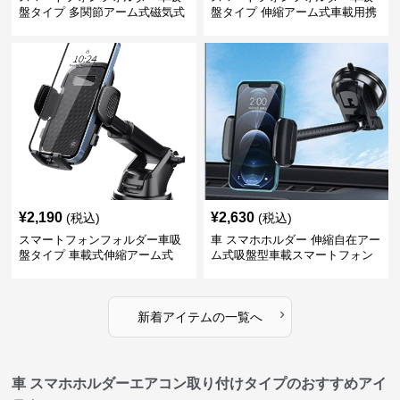
盤タイプ 多関節アーム式磁気式
盤タイプ 伸縮アーム式車載用携
帯電話固定具
¥
2,190
¥
2,630
(税込)
(税込)
スマートフォンフォルダー車吸
車 スマホホルダー 伸縮自在アー
盤タイプ 車載式伸縮アーム式
ム式吸盤型車載スマートフォン
ホルダー
›
新着アイテムの一覧へ
車 スマホホルダーエアコン取り付けタイプのおすすめアイ