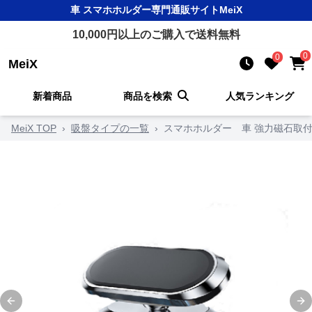
車 スマホホルダー
専門通販サイト
MeiX
10,000
円以上のご購入で送料無料
0
0
MeiX
新着商品
商品を検索
人気ランキング
MeiX TOP
›
吸盤タイプの一覧
›
スマホホルダー 車 強力磁石取
Previous slide
Ne