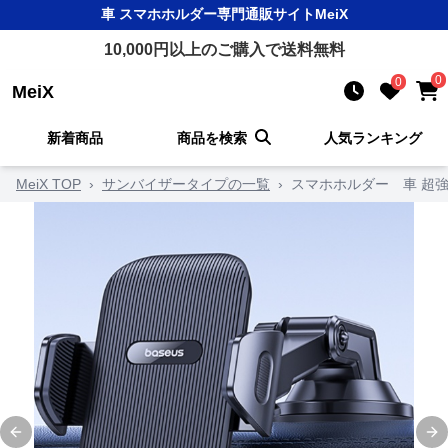
車 スマホホルダー
専門通販サイト
MeiX
10,000
円以上のご購入で送料無料
0
0
MeiX
新着商品
商品を検索
人気ランキング
MeiX TOP
›
サンバイザータイプの一覧
›
スマホホルダー 車 超
Previous slide
Ne