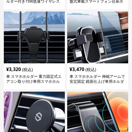
ルダー付き15W急速ワイヤレス
盤式車載スマートフォン台座ホ
充電器
ルダー
¥
3,320
¥
3,470
(税込)
(税込)
車 スマホホルダー 重力固定式エ
車 スマホホルダー 伸縮アームで
アコン取り付け車用スマホホル
安定固定 鏡面仕上げ車用ホルダ
ダー
ー