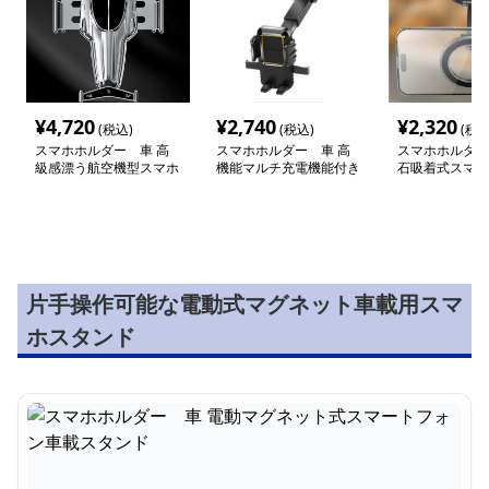
¥
4,720
¥
2,740
¥
2,320
(税込)
(税込)
(税込
スマホホルダー 車 高
スマホホルダー 車 高
スマホホルダー
級感漂う航空機型スマホ
機能マルチ充電機能付き
石吸着式スマー
スタンド
吸盤スタンド
車載スタンド
片手操作可能な電動式マグネット車載用スマ
ホスタンド