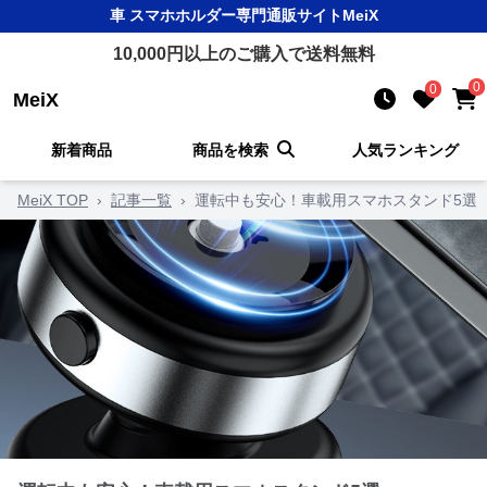
車 スマホホルダー
専門通販サイト
MeiX
10,000
円以上のご購入で送料無料
0
0
MeiX
新着商品
商品を検索
人気ランキング
MeiX TOP
›
記事一覧
›
運転中も安心！車載用スマホスタンド5選