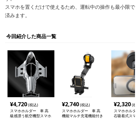
スマホを置くだけで使えるため、運転中の操作も最小限で
済みます。
今回紹介した商品一覧
¥
4,720
¥
2,740
¥
2,320
(税込)
(税込)
(税込
スマホホルダー 車 高
スマホホルダー 車 高
スマホホルダー
級感漂う航空機型スマホ
機能マルチ充電機能付き
石吸着式スマー
スタンド
吸盤スタンド
車載スタンド