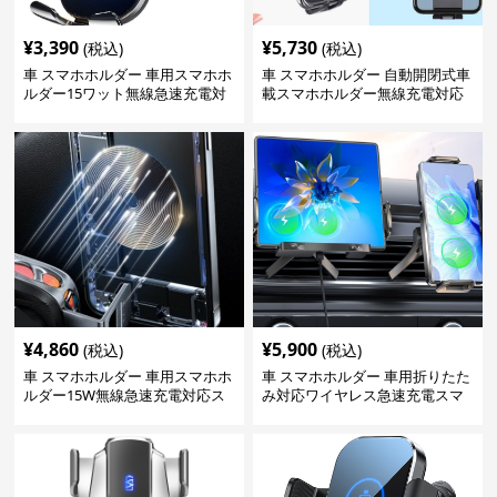
¥
3,390
¥
5,730
(税込)
(税込)
車 スマホホルダー 車用スマホホ
車 スマホホルダー 自動開閉式車
ルダー15ワット無線急速充電対
載スマホホルダー無線充電対応
応360度回転
¥
4,860
¥
5,900
(税込)
(税込)
車 スマホホルダー 車用スマホホ
車 スマホホルダー 車用折りたた
ルダー15W無線急速充電対応ス
み対応ワイヤレス急速充電スマ
タンド
ホホルダー