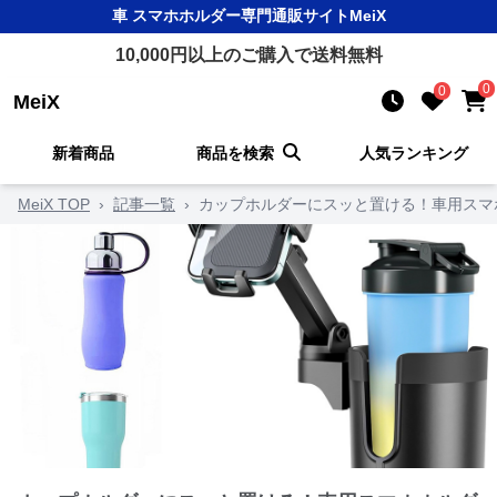
車 スマホホルダー
専門通販サイト
MeiX
10,000
円以上のご購入で送料無料
0
0
MeiX
新着商品
商品を検索
人気ランキング
MeiX TOP
›
記事一覧
›
カップホルダーにスッと置ける！車用スマ