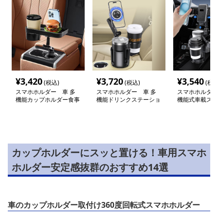
¥
3,420
¥
3,720
¥
3,540
(税込)
(税込)
(税込
スマホホルダー 車 多
スマホホルダー 車 多
スマホホルダー
機能カップホルダー食事
機能ドリンクステーショ
機能式車載スマ
トレイ付携帯電話台
ン
ン＆ドリンクス
ン
カップホルダーにスッと置ける！車用スマホ
ホルダー安定感抜群のおすすめ14選
車のカップホルダー取付け360度回転式スマホホルダー