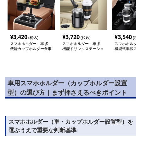
¥
3,420
¥
3,720
¥
3,540
(税込)
(税込)
(税込
スマホホルダー 車 多
スマホホルダー 車 多
スマホホルダー
機能カップホルダー食事
機能ドリンクステーショ
機能式車載スマ
トレイ付携帯電話台
ン
ン＆ドリンクス
ン
車用スマホホルダー（カップホルダー設置
型）の選び方｜まず押さえるべきポイント
スマホホルダー（車・カップホルダー設置型）を
選ぶうえで重要な判断基準