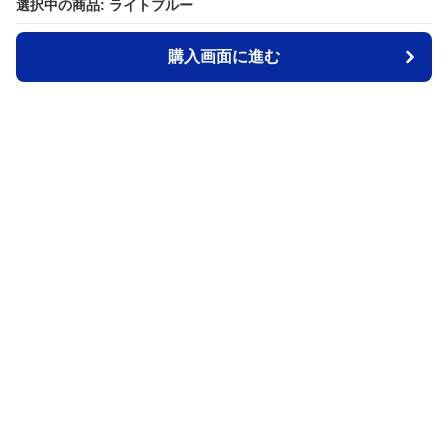
選択中の商品: ライトブルー
選択中の商品: ライトブルー
購入画面に進む
購入画面に進む
MeiX
について
会社概要
利用規約