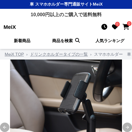
車 スマホホルダー
専門通販サイト
MeiX
10,000
円以上のご購入で送料無料
0
0
MeiX
新着商品
商品を検索
人気ランキング
MeiX TOP
›
ドリンクホルダータイプの一覧
›
スマホホルダー 車
Previous slide
Ne