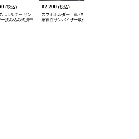
60
¥
2,200
¥
3,840
(税込)
(税込)
(税込)
マホホルダー サン
スマホホルダー 車 伸
スマホホルダー 車 折
ザー挟み込み式携帯
縮自在サンバイザー取付
り畳み式サンバイザー取
固定具
けスマートホルダー
付スマホホルダー