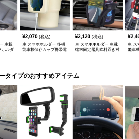
¥
2,070
¥
2,120
¥
2,4
(税込)
(税込)
ー 車載
車 スマホホルダー 多機
車 スマホホルダー 車載
車 ス
クホルダ
能車載保存カップ携帯電
端末固定器具飲料置き対
能車
定具
話固定台
応
飲み
ータイプ
のおすすめアイテム