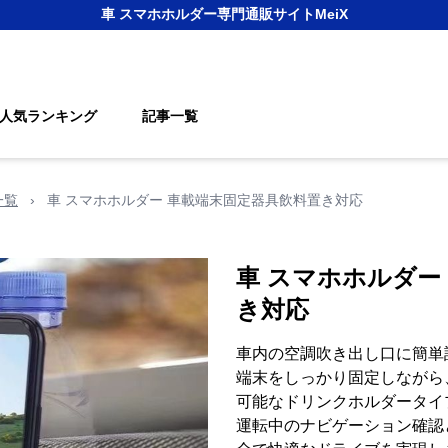
車 スマホホルダー
専門通販サイト
MeiX
人気ランキング
記事一覧
一覧
›
車 スマホホルダー 車載端末固定器具飲料置き対応
車 スマホホルダー
き対応
車内の空調吹き出し口に簡単
端末をしっかり固定しながら
可能なドリンクホルダータイ
運転中のナビゲーション確認