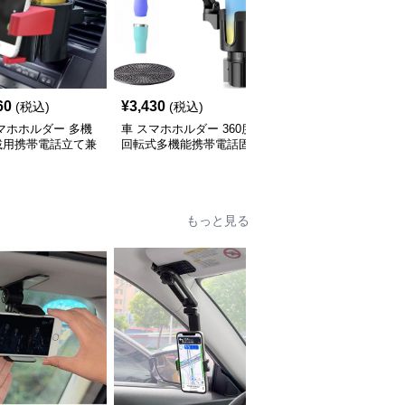
60
¥
3,430
¥
2,540
(税込)
(税込)
(税込)
マホホルダー 多機
車 スマホホルダー 360度
スマホホルダー 車 ツ
載用携帯電話立て兼
回転式多機能携帯電話固
イン伸縮スマートフォン
物置き
定台
スタンド
もっと見る