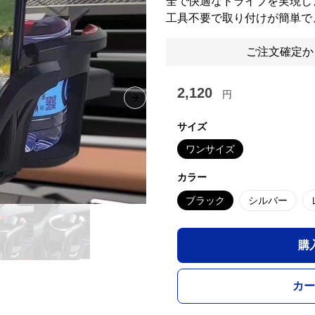
全で快適なドライブを実現し
工具不要で取り付けが簡単で
ご注文確定か
2,120
円
Next slide
サイズ
ワンサイズ
カラー
ブラック
シルバー
購
カー