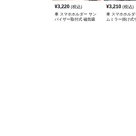
¥
3,220
¥
3,210
(税込)
(税込)
車 スマホホルダー サン
車 スマホホルダ
バイザー取付式 磁気吸
ムミラー掛け式
着スマホホルダー
ザー車載用携帯
具