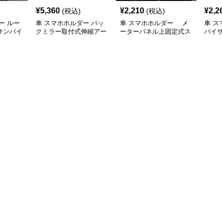
¥
5,360
¥
2,210
¥
2,2
(税込)
(税込)
ー ルー
車 スマホホルダー バッ
車 スマホホルダー メ
車 ス
サンバイ
クミラー取付式伸縮アー
ーターパネル上固定式ス
バイ
端末固定
ム車載携帯電話固定具
マホホルダー
電話