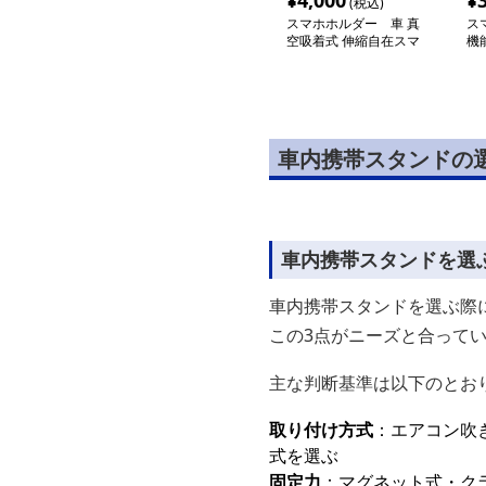
¥
4,000
¥
(税込)
スマホホルダー 車 真
ス
空吸着式 伸縮自在スマ
機
ートホルダー
ン
車内携帯スタンドの
車内携帯スタンドを選
車内携帯スタンドを選ぶ際
この3点がニーズと合って
主な判断基準は以下のとお
取り付け方式
：エアコン吹
式を選ぶ
固定力
：マグネット式・ク