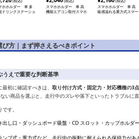
3,720
¥
2,040
¥
2,160
(税込)
(税込)
(税込)
マホホルダー 車 多
スマホホルダー 車 高
スマホホルダー 車 高
能ドリンクステーショ
機能エアコン取付スマホ
級感溢れる重力式スマー
ホルダー
トホルダー
選び方｜まず押さえるべきポイント
ぶうえで重要な判断基準
に最初に確認すべきは、
取り付け方式・固定力・対応機種の3
いない商品を選ぶと、走行中のズレや落下といったトラブルに
りです。
き出し口・ダッシュボード吸盤・CD スロット・カップホルダ
ランプ式・重力式など、走行中の振動に耐えられる保持力があ