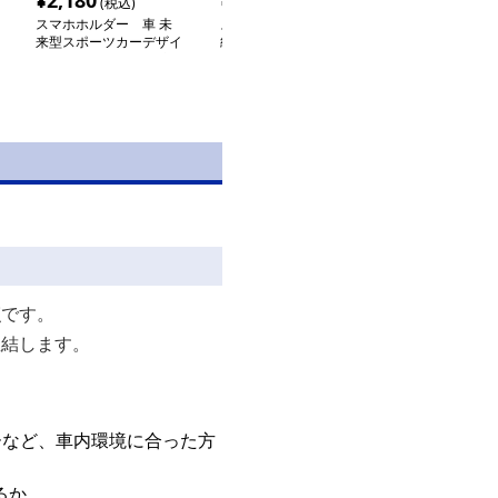
¥
2,180
¥
3,260
¥
3,000
(税込)
(税込)
(税込
スマホホルダー 車 未
スマホホルダー 車 高
スマホホルダー
来型スポーツカーデザイ
級感漂う時計付き マグ
手で簡単エアコ
ン スマートフォン固定
ネット式車載ホルダー
トフォン取付器
スタンド
点
です。
直結します。
ーなど、車内環境に合った方
るか