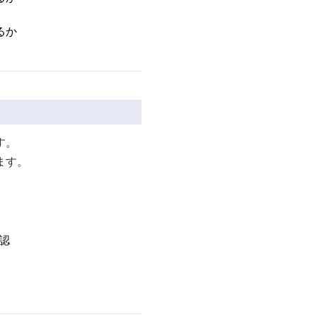
）
るか
す。
ます。
認