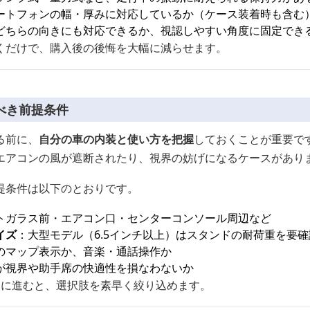
ートフォンの幅・厚みに対応しているか（ケース装着時も含む
どちらの向きにも対応できるか、視認しやすい角度に固定でき
くだけで、購入後の後悔を大幅に減らせます。
べき前提条件
る前に、
自分の車の内装と使い方を把握
しておくことが重要で
エアコンの風が遮断されたり、視界の妨げになるケースがあり
提条件は以下のとおりです。
トガラス前・エアコン口・センターコンソール周辺など
イズ
：大型モデル（6.5インチ以上）はスタンドの耐荷重を要確
のマップ表示か、音楽・通話操作か
が視界や助手席の快適性を損なわないか
較に進むと、選択肢を素早く絞り込めます。