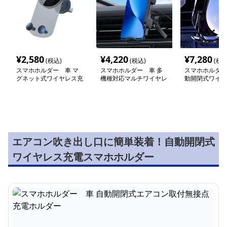
¥
2,580
¥
4,220
¥
7,280
(税込)
(税込)
(税込
スマホホルダー 車 マ
スマホホルダー 車 多
スマホホルダー
グネット式ワイヤレス充
機種対応マルチワイヤレ
動開閉式ワイヤ
電車載ホルダー
ス充電ホルダー
スマートホルダ
エアコン吹き出し口に簡単装着！自動開閉式
ワイヤレス充電スマホホルダー