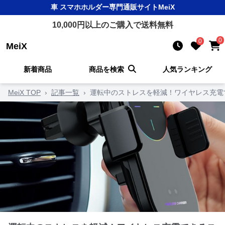
車 スマホホルダー
専門通販サイト
MeiX
10,000
円以上のご購入で送料無料
0
0
MeiX
新着商品
商品を検索
人気ランキング
MeiX TOP
›
記事一覧
›
運転中のストレスを軽減！ワイヤレス充電