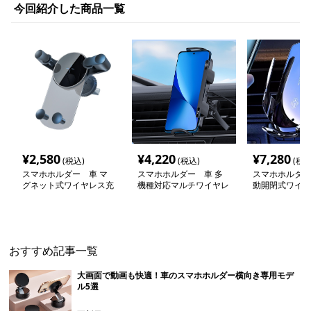
今回紹介した商品一覧
¥
2,580
¥
4,220
¥
7,280
(税込)
(税込)
(税込
スマホホルダー 車 マ
スマホホルダー 車 多
スマホホルダー
グネット式ワイヤレス充
機種対応マルチワイヤレ
動開閉式ワイヤ
電車載ホルダー
ス充電ホルダー
スマートホルダ
おすすめ記事一覧
大画面で動画も快適！車のスマホホルダー横向き専用モデ
ル5選