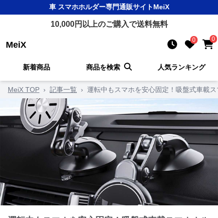
車 スマホホルダー
専門通販サイト
MeiX
10,000
円以上のご購入で送料無料
0
0
MeiX
新着商品
商品を検索
人気ランキング
MeiX TOP
›
記事一覧
›
運転中もスマホを安心固定！吸盤式車載ス