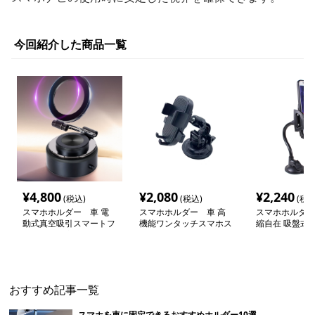
今回紹介した商品一覧
¥
4,800
¥
2,080
¥
2,240
(税込)
(税込)
(税込
スマホホルダー 車 電
スマホホルダー 車 高
スマホホルダー
動式真空吸引スマートフ
機能ワンタッチスマホス
縮自在 吸盤式
ォン取付台座
タンド 強力吸盤式
フォン用車載ホ
おすすめ記事一覧
スマホを車に固定できるおすすめホルダー10選