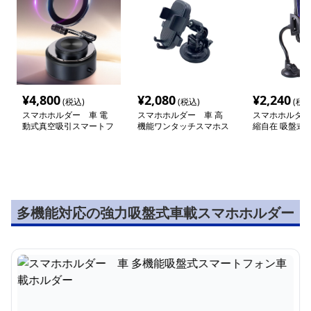
¥
4,800
¥
2,080
¥
2,240
(税込)
(税込)
(税込
スマホホルダー 車 電
スマホホルダー 車 高
スマホホルダー
動式真空吸引スマートフ
機能ワンタッチスマホス
縮自在 吸盤式
ォン取付台座
タンド 強力吸盤式
フォン用車載ホ
多機能対応の強力吸盤式車載スマホホルダー